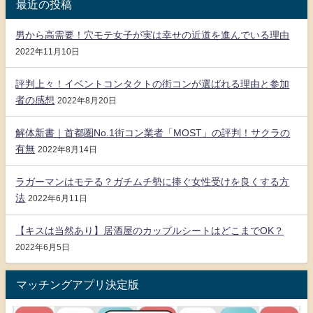
最近の投稿
男から高需要！穴モテ女子が実は幸せの近道を進んでいる理由
2022年11月10日
評判上々！イベントコンタクトの街コンが選ばれる理由と参加
者の感想
2022年8月20日
解体新書｜首都圏No.1街コン業者「MOST」の評判！サクラの
有無
2022年8月14日
ラガーマンはモテる？ガチムチ勢に捧ぐ女性受けを良くする方
法
2022年6月11日
【キスは当然あり】居酒屋のカップルシートはどこまでOK？
2022年6月5日
マッチングアプリ決定版