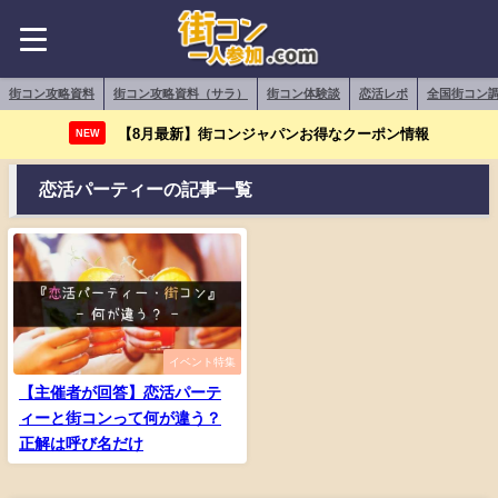
街コン攻略資料
街コン攻略資料（サラ）
街コン体験談
恋活レポ
全国街コン
【8月最新】街コンジャパンお得なクーポン情報
NEW
恋活パーティーの記事一覧
イベント特集
【主催者が回答】恋活パーテ
ィーと街コンって何が違う？
正解は呼び名だけ