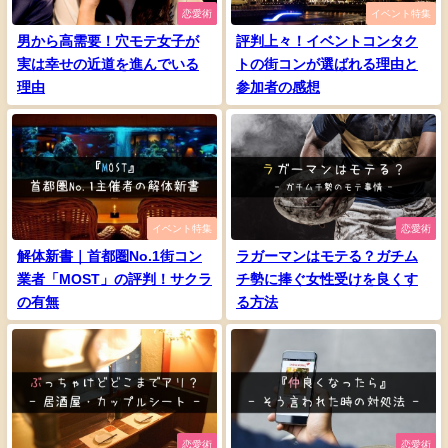
恋愛術
イベント特集
男から高需要！穴モテ女子が
評判上々！イベントコンタク
実は幸せの近道を進んでいる
トの街コンが選ばれる理由と
理由
参加者の感想
イベント特集
恋愛術
解体新書｜首都圏No.1街コン
ラガーマンはモテる？ガチム
業者「MOST」の評判！サクラ
チ勢に捧ぐ女性受けを良くす
の有無
る方法
恋愛術
恋愛術