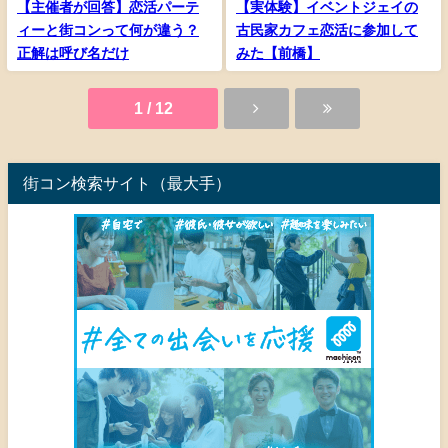
【主催者が回答】恋活パーテ
【実体験】イベントジェイの
ィーと街コンって何が違う？
古民家カフェ恋活に参加して
正解は呼び名だけ
みた【前橋】
1 / 12
街コン検索サイト（最大手）