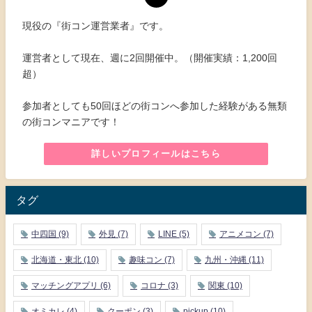
現役の『街コン運営業者』です。
運営者として現在、週に2回開催中。（開催実績：1,200回
超）
参加者としても50回ほどの街コンへ参加した経験がある無類
の街コンマニアです！
詳しいプロフィールはこちら
タグ
中四国
(9)
外見
(7)
LINE
(5)
アニメコン
(7)
北海道・東北
(10)
趣味コン
(7)
九州・沖縄
(11)
マッチングアプリ
(6)
コロナ
(3)
関東
(10)
オミカレ
(4)
クーポン
(3)
pickup
(10)