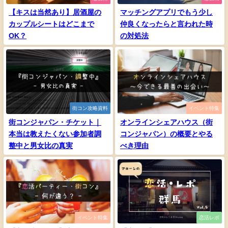
【キスは当然あり】居酒屋の
マッチングアプリでもう少し
カップルシートはどこまで
仲良くなったらと言われた時
OK？
の対処法
街コン攻略資料
イベント特集
街コンジャパン・チケット｜
オンラインシェアハウス（街
本当は教えたくない参加者調
コンジャパン）の概要とやる
整中と男女比の真実
べき理由
イベント特集
恋活レポ