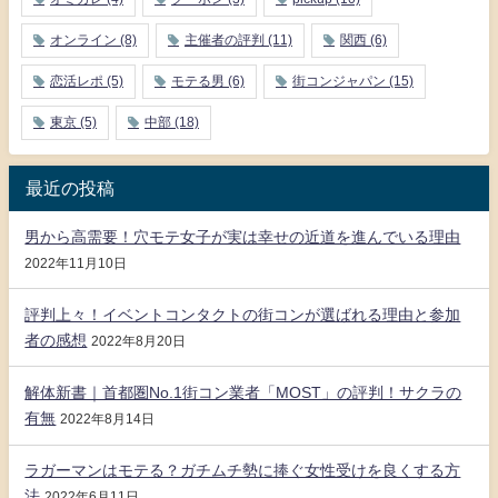
オンライン
(8)
主催者の評判
(11)
関西
(6)
恋活レポ
(5)
モテる男
(6)
街コンジャパン
(15)
東京
(5)
中部
(18)
最近の投稿
男から高需要！穴モテ女子が実は幸せの近道を進んでいる理由
2022年11月10日
評判上々！イベントコンタクトの街コンが選ばれる理由と参加
者の感想
2022年8月20日
解体新書｜首都圏No.1街コン業者「MOST」の評判！サクラの
有無
2022年8月14日
ラガーマンはモテる？ガチムチ勢に捧ぐ女性受けを良くする方
法
2022年6月11日