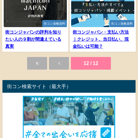
街コン攻略資料
街コン攻略資料
街コンジャパンの評判を知り
街コンジャパン・支払い方法
たい人の９割が間違えている
｜クレジット、当日払い、現
真実
金払いは可能？
12 / 12
街コン検索サイト（最大手）