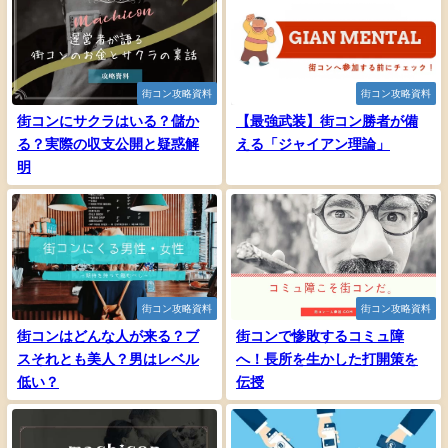
街コン攻略資料
街コン攻略資料
街コンにサクラはいる？儲か
【最強武装】街コン勝者が備
る？実際の収支公開と疑惑解
える「ジャイアン理論」
明
街コン攻略資料
街コン攻略資料
街コンはどんな人が来る？ブ
街コンで惨敗するコミュ障
スそれとも美人？男はレベル
へ！長所を生かした打開策を
低い？
伝授