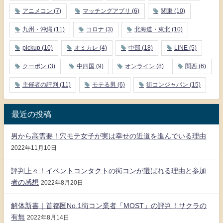
アニメコン
(7)
マッチングアプリ
(6)
関東
(10)
九州・沖縄
(11)
コロナ
(3)
北海道・東北
(10)
pickup
(10)
オミカレ
(4)
中部
(18)
LINE
(5)
クーポン
(3)
中四国
(9)
オンライン
(8)
関西
(6)
主催者の評判
(11)
モテる男
(6)
街コンジャパン
(15)
最近の投稿
男から高需要！穴モテ女子が実は幸せの近道を進んでいる理由
2022年11月10日
評判上々！イベントコンタクトの街コンが選ばれる理由と参加
者の感想
2022年8月20日
解体新書｜首都圏No.1街コン業者「MOST」の評判！サクラの
有無
2022年8月14日