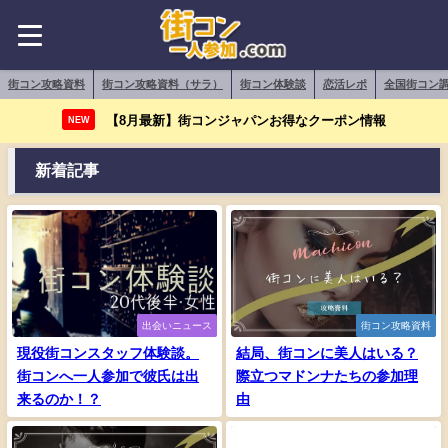
街コン攻略資料
街コン攻略資料（サラ）
街コン体験談
恋活レポ
全国街コン
【8月最新】街コンジャパンお得なクーポン情報
NEW
新着記事
出会いニュース
街コン攻略資料
現役街コンスタッフ体験談。
結局、街コンに美人はいる？
街コンへ一人参加で彼氏は出
際立つマドンナたちの参加理
来るのか！？
由