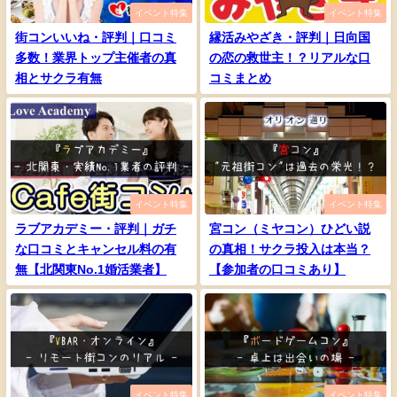
イベント特集
イベント特集
街コンいいね・評判｜口コミ
縁活みやざき・評判｜日向国
多数！業界トップ主催者の真
の恋の救世主！？リアルな口
相とサクラ有無
コミまとめ
イベント特集
イベント特集
ラブアカデミー・評判｜ガチ
宮コン（ミヤコン）ひどい説
な口コミとキャンセル料の有
の真相！サクラ投入は本当？
無【北関東No.1婚活業者】
【参加者の口コミあり】
イベント特集
イベント特集