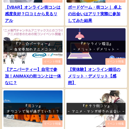
【VBAR】オンライン街コンは
ボードゲーム・街コン｜ 卓上
感度良好？口コミから見るリ
の出会いはアリ？実際に参加
アル
してみた結果
イベント特集
イベント特集
【アニパーティー】自宅で参
【実体験】オンライン婚活の
加！ANIMAXの街コンとは一体
メリット・デメリット【感
なに？
想】
イベント特集
イベント特集