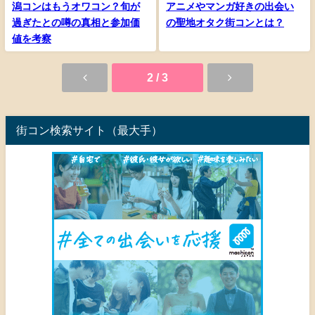
潟コンはもうオワコン？旬が
アニメやマンガ好きの出会い
過ぎたとの噂の真相と参加価
の聖地オタク街コンとは？
値を考察
2 / 3
街コン検索サイト（最大手）