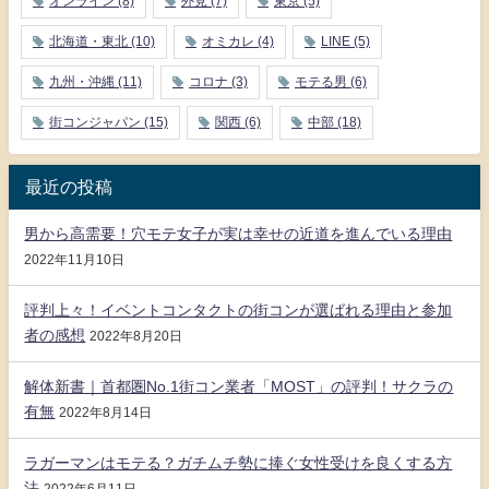
オンライン
(8)
外見
(7)
東京
(5)
北海道・東北
(10)
オミカレ
(4)
LINE
(5)
九州・沖縄
(11)
コロナ
(3)
モテる男
(6)
街コンジャパン
(15)
関西
(6)
中部
(18)
最近の投稿
男から高需要！穴モテ女子が実は幸せの近道を進んでいる理由
2022年11月10日
評判上々！イベントコンタクトの街コンが選ばれる理由と参加
者の感想
2022年8月20日
解体新書｜首都圏No.1街コン業者「MOST」の評判！サクラの
有無
2022年8月14日
ラガーマンはモテる？ガチムチ勢に捧ぐ女性受けを良くする方
法