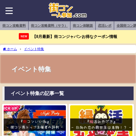
街コン攻略資料
街コン攻略資料（サラ）
街コン体験談
恋活レポ
全国街コン
【8月最新】街コンジャパンお得なクーポン情報
NEW
ホーム
イベント特集
イベント特集
イベント特集の記事一覧