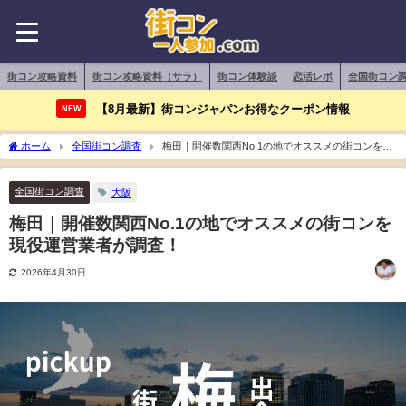
街コン攻略資料
街コン攻略資料（サラ）
街コン体験談
恋活レポ
全国街コン
【8月最新】街コンジャパンお得なクーポン情報
NEW
ホーム
全国街コン調査
梅田｜開催数関西No.1の地でオススメの街コンを現
役運営業者が調査！
全国街コン調査
大阪
梅田｜開催数関西No.1の地でオススメの街コンを
現役運営業者が調査！
2026年4月30日