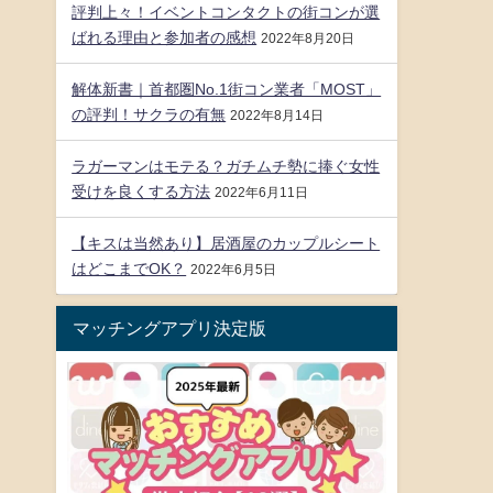
評判上々！イベントコンタクトの街コンが選
ばれる理由と参加者の感想
2022年8月20日
解体新書｜首都圏No.1街コン業者「MOST」
の評判！サクラの有無
2022年8月14日
ラガーマンはモテる？ガチムチ勢に捧ぐ女性
受けを良くする方法
2022年6月11日
【キスは当然あり】居酒屋のカップルシート
はどこまでOK？
2022年6月5日
マッチングアプリ決定版