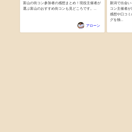
富山の街コン参加者の感想まとめ！現役主催者が
新潟で出会い
選ぶ富山のおすすめ街コンも見どころです。...
コン主催者が
感想や口コミ
グを独...
アローン