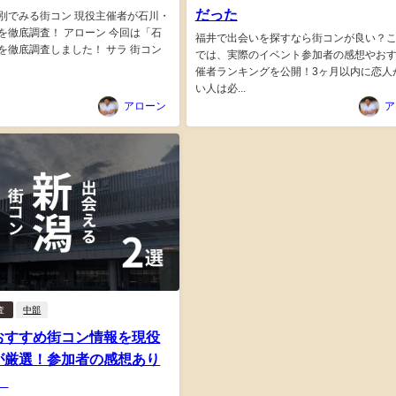
だった
別でみる街コン 現役主催者が石川・
を徹底調査！ アローン 今回は「石
福井で出会いを探すなら街コンが良い？
を徹底調査しました！ サラ 街コン
では、実際のイベント参加者の感想やお
催者ランキングを公開！3ヶ月以内に恋人
い人は必...
アローン
ア
査
中部
おすすめ街コン情報を現役
が厳選！参加者の感想あり
】