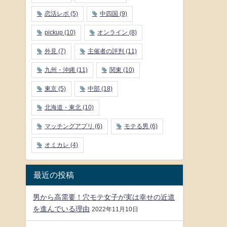
恋活レポ
(5)
中四国
(9)
pickup
(10)
オンライン
(8)
外見
(7)
主催者の評判
(11)
九州・沖縄
(11)
関東
(10)
東京
(5)
中部
(18)
北海道・東北
(10)
マッチングアプリ
(6)
モテる男
(6)
オミカレ
(4)
最近の投稿
男から高需要！穴モテ女子が実は幸せの近道
を進んでいる理由
2022年11月10日