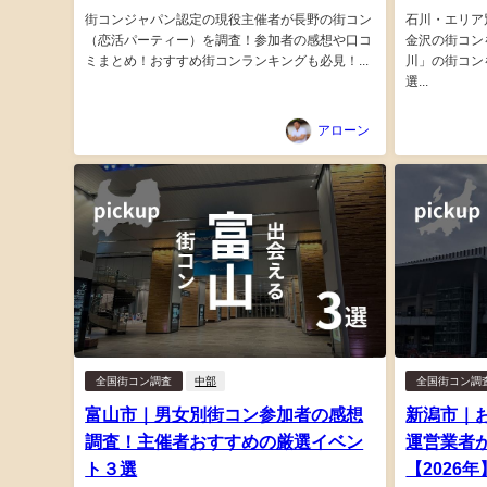
街コンジャパン認定の現役主催者が長野の街コン
石川・エリア
（恋活パーティー）を調査！参加者の感想や口コ
金沢の街コン
ミまとめ！おすすめ街コンランキングも必見！...
川」の街コン
選...
アローン
全国街コン調査
中部
全国街コン調
富山市｜男女別街コン参加者の感想
新潟市｜
調査！主催者おすすめの厳選イベン
運営業者
ト３選
【2026年