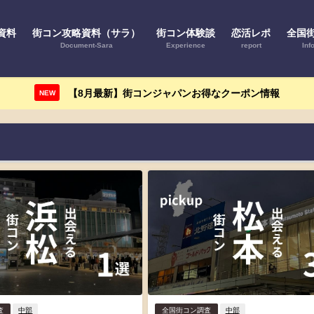
資料
街コン攻略資料（サラ）
街コン体験談
恋活レポ
全国
Document-Sara
Experience
report
Inf
【8月最新】街コンジャパンお得なクーポン情報
NEW
査
中部
全国街コン調査
中部