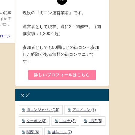
現役の『街コン運営業者』です。
この記事
すすめ主
が欲し
運営者として現在、週に2回開催中。（開
催実績：1,200回超）
ローン
参加者としても50回ほどの街コンへ参加
した経験がある無類の街コンマニアで
す！
詳しいプロフィールはこちら
タグ
街コンジャパン
(15)
アニメコン
(7)
クーポン
(3)
コロナ
(3)
LINE
(5)
関西
(6)
趣味コン
(7)