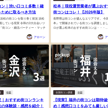
コン｜渋い口コミ多数！確
松本｜現役運営業者が選ぶおす
うために取るべき方法
街コンはコレ！【2026年版】
新｜浜松の街コンを取り巻く状況 浜松
長野県は街コンが盛んなエリアです。 今
面している現実 令和の3大出会いツ
本』で開催されている街コンを調査しま
「街コン・婚活パーティー・マッチ
ロが選ぶ松本のおすすめ街コンは・・・...
アローン
ア
査
中部
全国街コン調査
中部
沢｜おすすめ街コンランキ
【現実】福井の街コンは期待値
性の体験談・感想を紹介！
め！感想口コミをみても厳しい