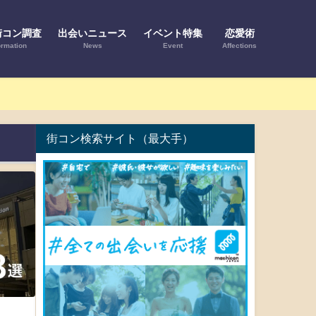
街コン調査
出会いニュース
イベント特集
恋愛術
ormation
News
Event
Affections
街コン検索サイト（最大手）