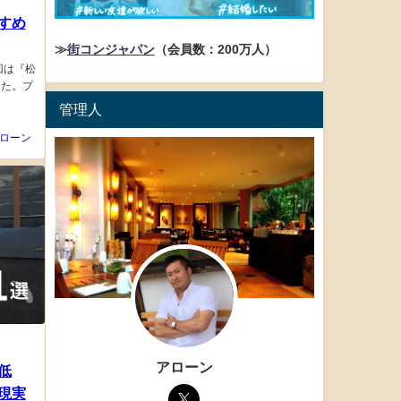
すめ
≫
街コンジャパン
（会員数：200万人）
回は『松
した。プ
管理人
ローン
アローン
低
現実