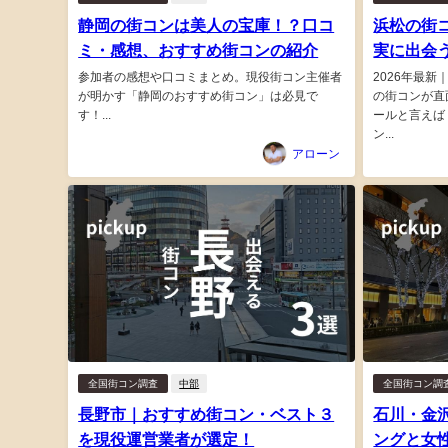
静岡の街コンは美人の宝庫！？口コ
浜松の街
ミ・感想、おすすめ街コンの紹介
実に出会
参加者の感想や口コミまとめ。現役街コン主催者
2026年最
が明かす「静岡のおすすめ街コン」は必見で
の街コンが直
す！...
ールと言えば
ン...
アローン
全国街コン調査
中部
全国街コン調
長野市｜おすすめ街コン・ベスト３
石川・金
を現役運営業者が選定！
ングと女