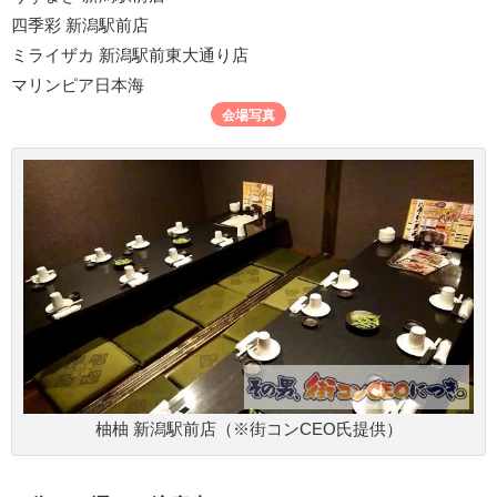
四季彩 新潟駅前店
ミライザカ 新潟駅前東大通り店
マリンピア日本海
会場写真
柚柚 新潟駅前店（※街コンCEO氏提供）