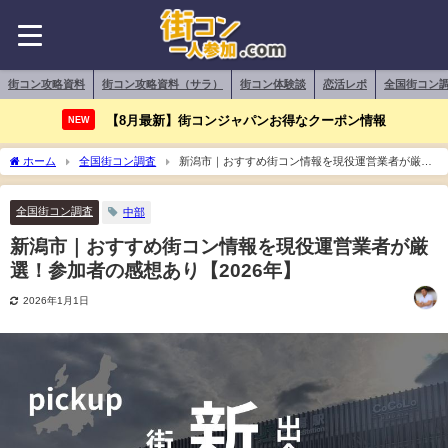
街コン攻略資料
街コン攻略資料（サラ）
街コン体験談
恋活レポ
全国街コン
【8月最新】街コンジャパンお得なクーポン情報
NEW
ホーム
全国街コン調査
新潟市｜おすすめ街コン情報を現役運営業者が厳
選！参加者の感想あり【2026年】
全国街コン調査
中部
新潟市｜おすすめ街コン情報を現役運営業者が厳
選！参加者の感想あり【2026年】
2026年1月1日