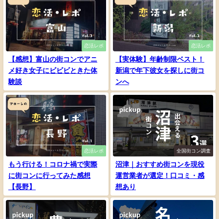
恋活レポ
恋活レポ
【感想】富山の街コンでアニ
【実体験】年齢制限ベスト！
メ好き女子にビビビときた体
新潟で年下彼女を探しに街コ
験談
ンへ
恋活レポ
全国街コン調査
もう行ける！コロナ禍で実際
沼津｜おすすめ街コンを現役
に街コンに行ってみた感想
運営業者が選定！口コミ・感
【長野】
想あり