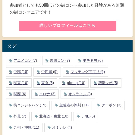
参加者としても50回ほどの街コンへ参加した経験がある無類
の街コンマニアです！
詳しいプロフィールはこちら
タグ
アニメコン
(7)
趣味コン
(7)
モテる男
(6)
中部
(18)
中四国
(9)
マッチングアプリ
(6)
関東
(10)
東京
(5)
pickup
(10)
恋活レポ
(5)
関西
(6)
コロナ
(3)
オンライン
(8)
街コンジャパン
(15)
主催者の評判
(11)
クーポン
(3)
外見
(7)
北海道・東北
(10)
LINE
(5)
九州・沖縄
(11)
オミカレ
(4)