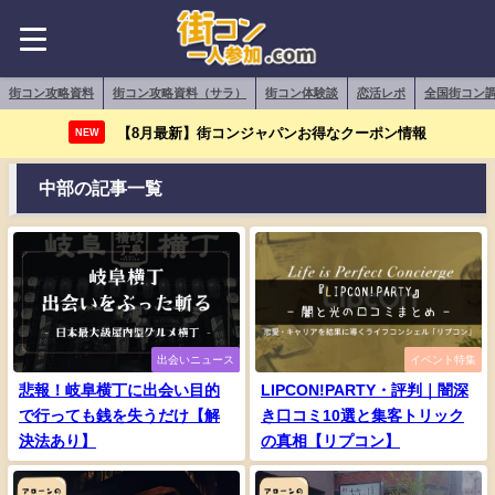
街コン攻略資料
街コン攻略資料（サラ）
街コン体験談
恋活レポ
全国街コン
【8月最新】街コンジャパンお得なクーポン情報
NEW
中部の記事一覧
出会いニュース
イベント特集
悲報！岐阜横丁に出会い目的
LIPCON!PARTY・評判｜闇深
で行っても銭を失うだけ【解
き口コミ10選と集客トリック
決法あり】
の真相【リプコン】