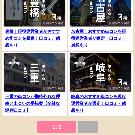
全国街コン調査
全国街コン調査
豊橋｜現役運営業者がおすす
名古屋｜おすすめ街コンを現
め街コンを厳選！口コミ、感
役運営業者が選定！口コミ・
想あり
感想あり
全国街コン調査
全国街コン調査
三重の街コンが期待外れな理
岐阜のおすすめ街コンを現役
由と出会いの妥協案【辛辣な
運営業者が選定！口コミ・感
評判口コミ】
想あり
1 / 2