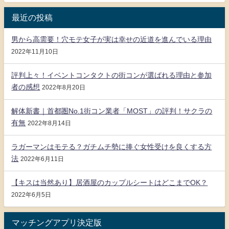
最近の投稿
男から高需要！穴モテ女子が実は幸せの近道を進んでいる理由
2022年11月10日
評判上々！イベントコンタクトの街コンが選ばれる理由と参加
者の感想
2022年8月20日
解体新書｜首都圏No.1街コン業者「MOST」の評判！サクラの
有無
2022年8月14日
ラガーマンはモテる？ガチムチ勢に捧ぐ女性受けを良くする方
法
2022年6月11日
【キスは当然あり】居酒屋のカップルシートはどこまでOK？
2022年6月5日
マッチングアプリ決定版