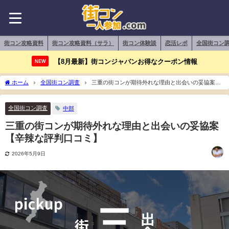
街コン攻略資料
街コン攻略資料（サラ）
街コン体験談
恋活レポ
全国街コン
【8月最新】街コンジャパンお得なクーポン情報
NEW
ホーム
全国街コン調査
三重の街コンが期待外れな理由と出会いの妥協案
【辛辣な評判口コミ】
全国街コン調査
中部
三重の街コンが期待外れな理由と出会いの妥協案
【辛辣な評判口コミ】
2026年5月9日