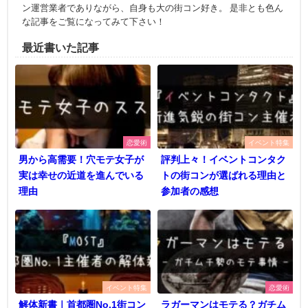
ン運営業者でありながら、自身も大の街コン好き。 是非とも色ん
な記事をご覧になってみて下さい！
最近書いた記事
恋愛術
イベント特集
男から高需要！穴モテ女子が
評判上々！イベントコンタク
実は幸せの近道を進んでいる
トの街コンが選ばれる理由と
理由
参加者の感想
イベント特集
恋愛術
解体新書｜首都圏No.1街コン
ラガーマンはモテる？ガチム