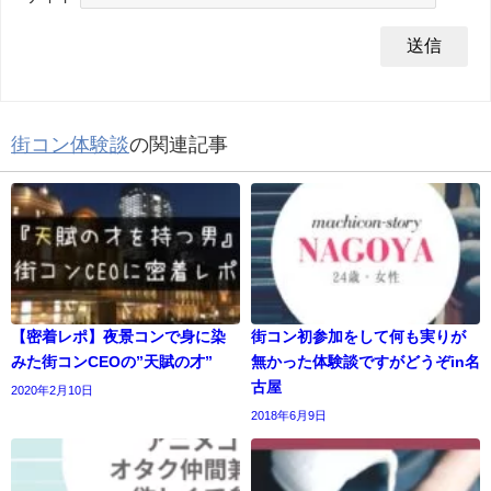
街コン体験談
の関連記事
【密着レポ】夜景コンで身に染
街コン初参加をして何も実りが
みた街コンCEOの”天賦の才”
無かった体験談ですがどうぞin名
古屋
2020年2月10日
2018年6月9日