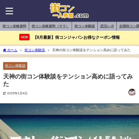
街コン攻略資料
街コン攻略資料（サラ）
街コン体験談
恋活レポ
全国街コン
【8月最新】街コンジャパンお得なクーポン情報
NEW
ホーム
街コン体験談
天神の街コン体験談をテンション高めに語ってみた
街コン体験談
天神の街コン体験談をテンション高めに語ってみ
た
2025年1月4日