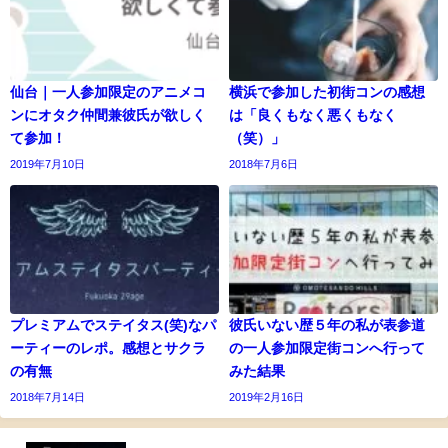
仙台｜一人参加限定のアニメコ
横浜で参加した初街コンの感想
ンにオタク仲間兼彼氏が欲しく
は「良くもなく悪くもなく
て参加！
（笑）」
2019年7月10日
2018年7月6日
プレミアムでステイタス(笑)なパ
彼氏いない歴５年の私が表参道
ーティーのレポ。感想とサクラ
の一人参加限定街コンへ行って
の有無
みた結果
2018年7月14日
2019年2月16日