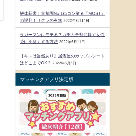
解体新書｜首都圏No.1街コン業者「MOST」
の評判！サクラの有無
2022年8月14日
ラガーマンはモテる？ガチムチ勢に捧ぐ女性
受けを良くする方法
2022年6月11日
【キスは当然あり】居酒屋のカップルシート
はどこまでOK？
2022年6月5日
マッチングアプリ決定版