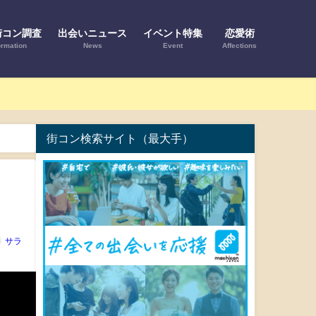
街コン調査
出会いニュース
イベント特集
恋愛術
ormation
News
Event
Affections
街コン検索サイト（最大手）
サラ