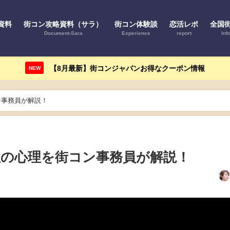
資料
街コン攻略資料（サラ）
街コン体験談
恋活レポ
全国
Document-Sara
Experience
report
Inf
【8月最新】街コンジャパンお得なクーポン情報
NEW
ン事務員が解説！
の心理を街コン事務員が解説！