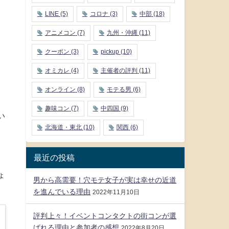
LINE
(5)
コロナ
(3)
中部
(18)
アニメコン
(7)
九州・沖縄
(11)
クーポン
(3)
pickup
(10)
オミカレ
(4)
主催者の評判
(11)
オンライン
(8)
モテる男
(6)
趣味コン
(7)
中四国
(9)
い
北海道・東北
(10)
関西
(6)
最近の投稿
ょ
男から高需要！穴モテ女子が実は幸せの近道
を進んでいる理由
2022年11月10日
評判上々！イベントコンタクトの街コンが選
ばれる理由と参加者の感想
2022年8月20日