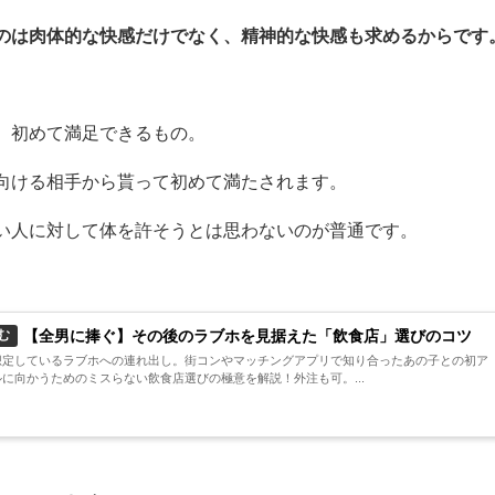
のは肉体的な快感だけでなく、精神的な快感も求めるからです
、初めて満足できるもの。
向ける相手から貰って初めて満たされます。
い人に対して体を許そうとは思わないのが普通です。
【全男に捧ぐ】その後のラブホを見据えた「飲食店」選びのコツ
む
想定しているラブホへの連れ出し。街コンやマッチングアプリで知り合ったあの子との初ア
に向かうためのミスらない飲食店選びの極意を解説！外注も可。...