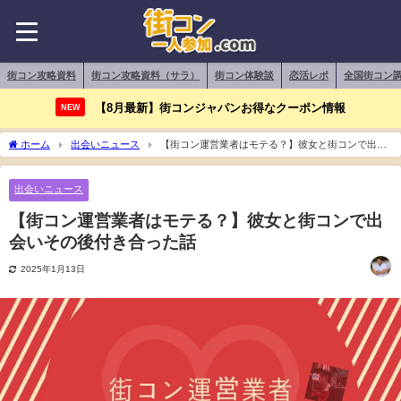
街コン攻略資料
街コン攻略資料（サラ）
街コン体験談
恋活レポ
全国街コン
【8月最新】街コンジャパンお得なクーポン情報
NEW
ホーム
出会いニュース
【街コン運営業者はモテる？】彼女と街コンで出会
いその後付き合った話
出会いニュース
【街コン運営業者はモテる？】彼女と街コンで出
会いその後付き合った話
2025年1月13日