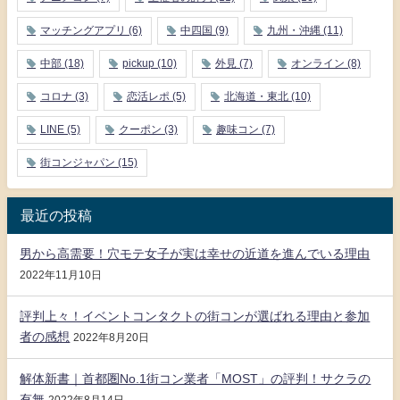
マッチングアプリ
(6)
中四国
(9)
九州・沖縄
(11)
中部
(18)
pickup
(10)
外見
(7)
オンライン
(8)
コロナ
(3)
恋活レポ
(5)
北海道・東北
(10)
LINE
(5)
クーポン
(3)
趣味コン
(7)
街コンジャパン
(15)
最近の投稿
男から高需要！穴モテ女子が実は幸せの近道を進んでいる理由
2022年11月10日
評判上々！イベントコンタクトの街コンが選ばれる理由と参加
者の感想
2022年8月20日
解体新書｜首都圏No.1街コン業者「MOST」の評判！サクラの
有無