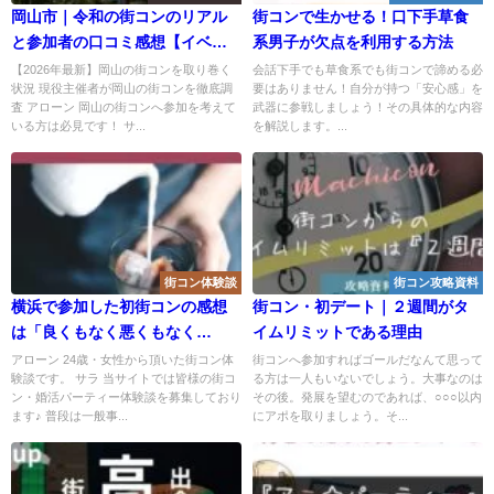
岡山市｜令和の街コンのリアル
街コンで生かせる！口下手草食
と参加者の口コミ感想【イベン
系男子が欠点を利用する方法
ト選びのコツ】
【2026年最新】岡山の街コンを取り巻く
会話下手でも草食系でも街コンで諦める必
状況 現役主催者が岡山の街コンを徹底調
要はありません！自分が持つ「安心感」を
査 アローン 岡山の街コンへ参加を考えて
武器に参戦しましょう！その具体的な内容
いる方は必見です！ サ...
を解説します。...
街コン体験談
街コン攻略資料
横浜で参加した初街コンの感想
街コン・初デート｜２週間がタ
は「良くもなく悪くもなく
イムリミットである理由
（笑）」
アローン 24歳・女性から頂いた街コン体
街コンへ参加すればゴールだなんて思って
験談です。 サラ 当サイトでは皆様の街コ
る方は一人もいないでしょう。大事なのは
ン・婚活パーティー体験談を募集しており
その後。発展を望むのであれば、○○○以内
ます♪ 普段は一般事...
にアポを取りましょう。そ...