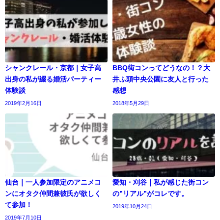
シャンクレール・京都｜女子高
BBQ街コンってどうなの！？大
出身の私が綴る婚活パーティー
井ふ頭中央公園に友人と行った
体験談
感想
2019年2月16日
2018年5月29日
仙台｜一人参加限定のアニメコ
愛知・刈谷｜私が感じた街コン
ンにオタク仲間兼彼氏が欲しく
の”リアル”がコレです。
て参加！
2019年10月24日
2019年7月10日