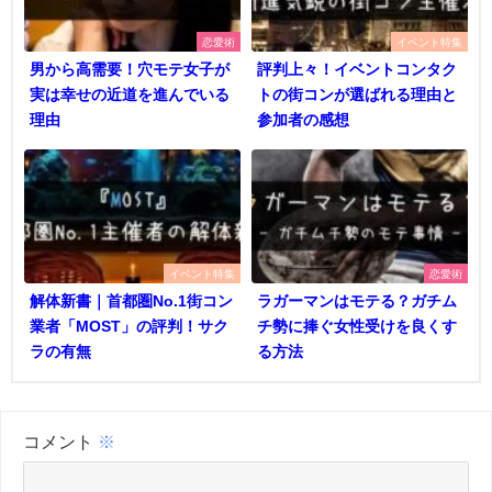
恋愛術
イベント特集
男から高需要！穴モテ女子が
評判上々！イベントコンタク
実は幸せの近道を進んでいる
トの街コンが選ばれる理由と
理由
参加者の感想
イベント特集
恋愛術
解体新書｜首都圏No.1街コン
ラガーマンはモテる？ガチム
業者「MOST」の評判！サク
チ勢に捧ぐ女性受けを良くす
ラの有無
る方法
コメント
※