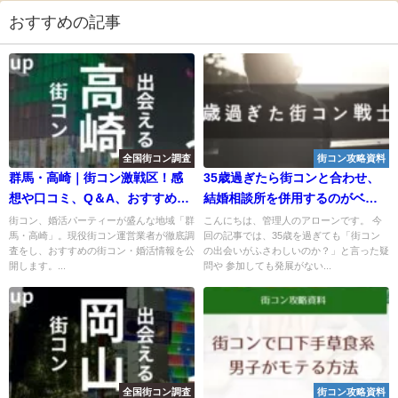
おすすめの記事
全国街コン調査
街コン攻略資料
群馬・高崎｜街コン激戦区！感
35歳過ぎたら街コンと合わせ、
想や口コミ、Q＆A、おすすめ街
結婚相談所を併用するのがベス
コン紹介
ト
街コン、婚活パーティーが盛んな地域「群
こんにちは、管理人のアローンです。 今
馬・高崎」。現役街コン運営業者が徹底調
回の記事では、35歳を過ぎても「街コン
査をし、おすすめの街コン・婚活情報を公
の出会いがふさわしいのか？」と言った疑
開します。...
問や 参加しても発展がない...
全国街コン調査
街コン攻略資料